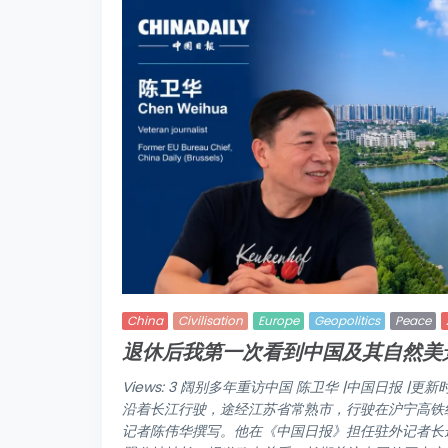
China
Civilisation
Europe
Geopolitics
Peace
退休后我第一次看到中国及其自然美
Views: 3 阔别多年重访中国 陈卫华 |中国日报 |更新时
沿着长江行驶，途经江苏省常熟市，行驶在沪宁高铁线路上。
记者陈伟华撰写。他在《中国日报》担任驻外记者长