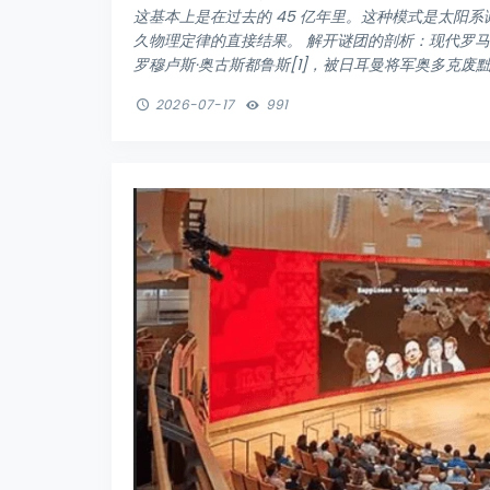
这基本上是在过去的 45 亿年里。这种模式是太阳
久物理定律的直接结果。 解开谜团的剖析：现代罗马
罗穆卢斯·奥古斯都鲁斯[1]，被日耳曼将军奥多克废黜。 
2026-07-17
991