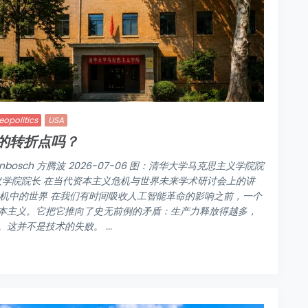
eopolitics
USA
的转折点吗？
ndenbosch 方腾波 2026-07-06 图：清华大学马克思主义学院院
义学院院长 在当代资本主义危机与世界未来学术研讨会上的讲
 危机中的世界 在我们有时间吸收人工智能革命的影响之前，一个
本主义。它把它推向了史无前例的矛盾：生产力释放得越多，
并不是技术的失败。 ...