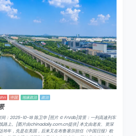
zhn
中国
地缘政治
政治
景
间：2025-10-18 陈卫华 [照片 © FrVdb]背景：一列高速列车
[图片由chinadaily.com.cn提供] 本文由老友、资深
达16年，先是在美国，后来又在布鲁塞尔担任《中国日报》欧