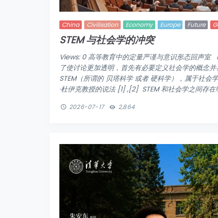
China
Civilisation
Economy
Europe
Future
G
STEM 与社会学的冲突
Views: 0 高等教育中的定量严谨与意识形态回声室 Frans
了使讨论更加透明，首先有必要定义社会学的概念并界
STEM（所谓的 贝塔科学 或者 硬科学），属于社会学
·杜伊克教授的说法 [1] ,[2] STEM 和社会学之间存在
2026-07-17
2,864