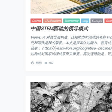
China
Civilisation
Economy
eng
Europe
Geop
中国STEM驱动的领导模式
Views: 14 对领导层构成、认知能力和治理的考察 Frans 
究和写作是我的最爱。本文是探索认知能力、教育成果
获取： https://yellowlion.org/cogniti
知构成对国家治理成果至关重要。再次遗憾的是，证据看
刚刚
80