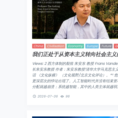
China
Civilisation
Economy
Europe
Future
G
我们正处于从资本主义转向社会主义
Views: 2 西方体制的裂痕 朱安东 教授 Frans Va
长朱安东教授 作者：朱安东教授¹清华大学马克思主
话 《文化纵横》 （文化视野/北京文化评论）。*²
更深层次的悖论出现了。人工智能时代并没有结束资
分配就越崩溃；系统越智能，其中的人类主体就越弱。这
2026-07-06
96