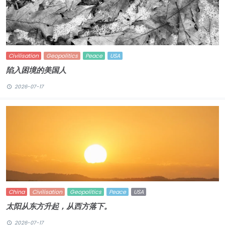
Civilisation
Geopolitics
Peace
USA
陷入困境的美国人
2026-07-17
China
Civilisation
Geopolitics
Peace
USA
太阳从东方升起，从西方落下。
2026-07-17