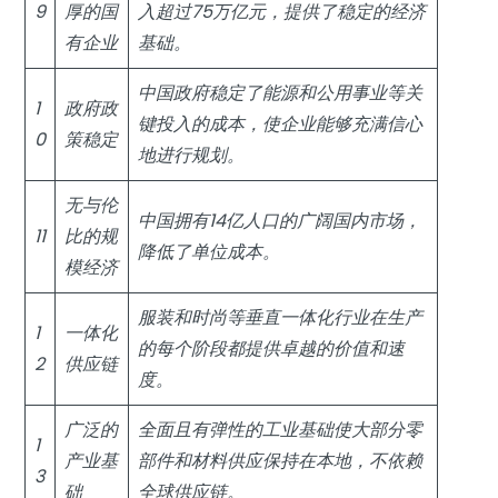
9
厚的国
入超过75万亿元，提供了稳定的经济
有企业
基础。
中国政府稳定了能源和公用事业等关
1
政府政
键投入的成本，使企业能够充满信心
0
策稳定
地进行规划。
无与伦
中国拥有14亿人口的广阔国内市场，
11
比的规
降低了单位成本。
模经济
服装和时尚等垂直一体化行业在生产
1
一体化
的每个阶段都提供卓越的价值和速
2
供应链
度。
广泛的
全面且有弹性的工业基础使大部分零
1
产业基
部件和材料供应保持在本地，不依赖
3
础
全球供应链。