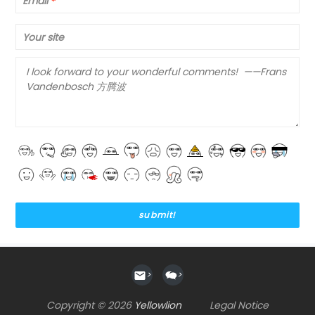
Email
*
Your site
>
>
Copyright © 2026
Yellowlion
Legal Notice