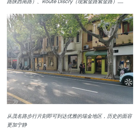
路陕西南路）、Route Discry（现紫金路紫金路）……
从茂名路步行片刻即可到达优雅的瑞金地区，历史的面容
更加宁静