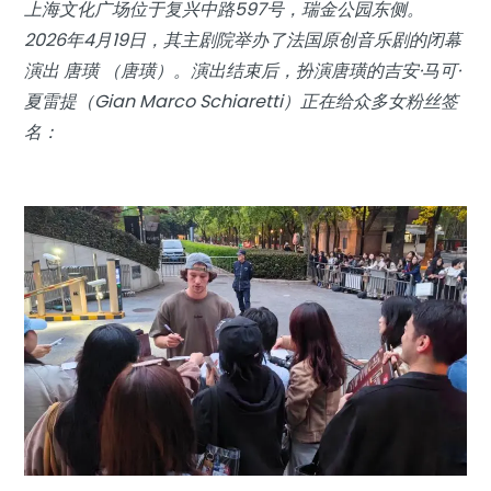
上海文化广场位于复兴中路597号，瑞金公园东侧。
2026年4月19日，其主剧院举办了法国原创音乐剧的闭幕
演出
唐璜
（唐璜）。演出结束后，扮演唐璜的吉安·马可·
夏雷提（Gian Marco Schiaretti）正在给众多女粉丝签
名：