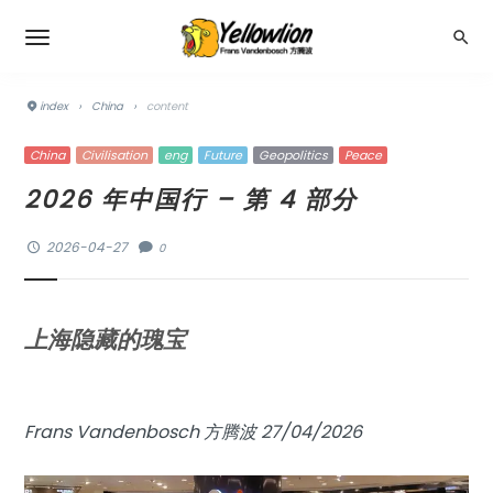
index
›
China
›
content
China
Civilisation
eng
Future
Geopolitics
Peace
2026 年中国行 – 第 4 部分
2026-04-27
0
上海隐藏的瑰宝
Frans Vandenbosch 方腾波 27/04/2026