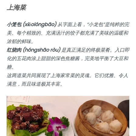
上海菜
小笼包 (xiǎolóngbāo)
从字面上看，“小龙包”是纯粹的完
美。每个精致的、充满汤汁的饺子都充满了美味的温暖和
浓郁的鲜味。
红烧肉 (hóngshāo ròu)
是真正满足的终极菜肴。入口即
化的五花肉涂上甜甜的深色焦糖酱，完美地平衡了大豆和
糖。
这两道菜共同展现了上海家常菜的灵魂。它们优雅、令人
满意，而且味道极其丰富。