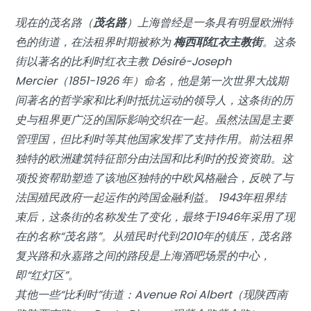
现在的茂名路（
茂名路
）上海曾经是一条具有明显欧洲特
色的街道，在法租界时期被称为
梅西耶红衣主教街
。这条
街以著名的比利时红衣主教 Désiré-Joseph
Mercier（1851-1926 年）命名，他是第一次世界大战期
间著名的哲学家和比利时抵抗运动的领导人，这条街的历
史与租界更广泛的国际影响交织在一起。虽然法国是主要
管理国，但比利时等其他国家发挥了支持作用。前法租界
独特的欧洲建筑特征部分由法国和比利时的投资资助。这
项投资帮助塑造了该地区独特的中欧风格融合，反映了与
法国殖民政府一起运作的跨国金融利益。 1943年租界结
束后，这条街的名称发生了变化，最终于1946年采用了现
在的名称“茂名路”。从殖民时代到2010年的镇压，茂名路
复兴路和永嘉路之间的路段是上海酒吧场景的中心，
即“红灯区”。
其他一些“比利时”街道：Avenue Roi Albert（现陕西南