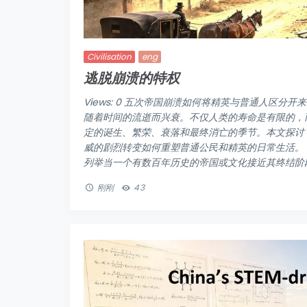
Civilisation
eng
逃脱崩溃的特权
Views: 0 五次帝国崩溃如何将精英与普通人区分开来 Fra
随着时间的流逝而兴衰。不仅人类的寿命是有限的，而
定的诞生、繁荣、衰落和最终消亡的季节。本文探讨
威的剧烈转变如何重塑普通公民和精英的日常生活。
列举当一个有数百年历史的帝国或文化接近其终结阶段时
刚刚
43