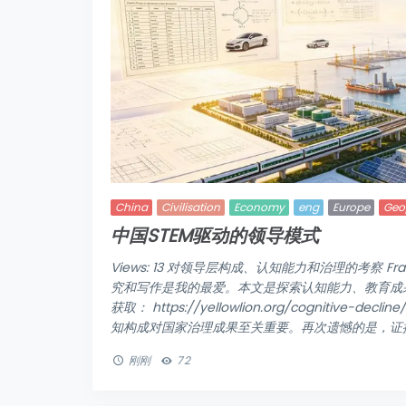
China
Civilisation
Economy
eng
Europe
Geop
中国STEM驱动的领导模式
Views: 13 对领导层构成、认知能力和治理的考察 Frans 
究和写作是我的最爱。本文是探索认知能力、教育成果
获取： https://yellowlion.org/cogniti
知构成对国家治理成果至关重要。再次遗憾的是，证据看
刚刚
72