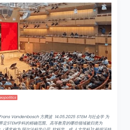
eopolitics
 Vandenbosch 方腾波 14.05.2025 STEM 与社会学 为
定STEM学科的精确范围。高等教育的哪些领域被归类为
（通常称为 阿尔法科学公司, 软科学，或 人文学科)? 根据沃特