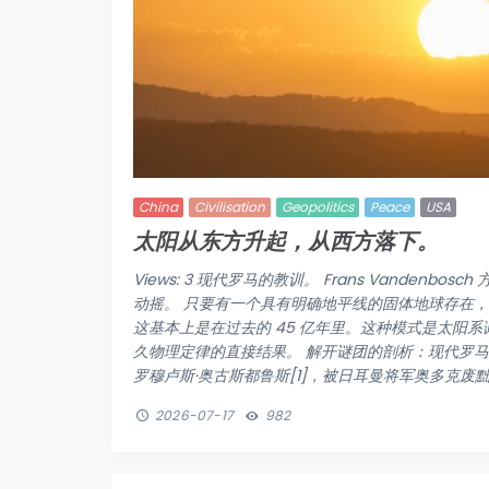
China
Civilisation
Geopolitics
Peace
USA
太阳从东方升起，从西方落下。
Views: 3 现代罗马的教训。 Frans Vandenb
动摇。 只要有一个具有明确地平线的固体地球存在
这基本上是在过去的 45 亿年里。这种模式是太阳
久物理定律的直接结果。 解开谜团的剖析：现代罗马
罗穆卢斯·奥古斯都鲁斯[1]，被日耳曼将军奥多克废黜。 
2026-07-17
982