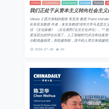
China
Civilisation
Economy
Europe
Future
G
我们正处于从资本主义转向社会主义
Views: 2 西方体制的裂痕 朱安东 教授 Frans Va
长朱安东教授 作者：朱安东教授¹清华大学马克思主
话 《文化纵横》 （文化视野/北京文化评论）。*²
更深层次的悖论出现了。人工智能时代并没有结束资
分配就越崩溃；系统越智能，其中的人类主体就越弱。这
2026-07-06
93