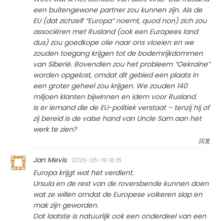
een buitengewone partner zou kunnen zijn. Als de
EU (dat zichzelf “Europa” noemt, quod non) zich zou
associëren met Rusland (ook een Europees land
dus) zou goedkope olie naar ons vloeien en we
zouden toegang krijgen tot de bodemrijkdommen
van Siberië. Bovendien zou het probleem “Oekraïne”
worden opgelost, omdat dit gebied een plaats in
een groter geheel zou krijgen. We zouden 140
miljoen klanten bijwinnen en idem voor Rusland.
Is er iemand die de EU-politiek verstaat – tenzij hij of
zij bereid is de valse hand van Uncle Sam aan het
werk te zien?
回复
Jan Mevis
2026-05-19 18:15
Europa krijgt wat het verdient.
Ursula en de rest van de roversbende kunnen doen
wat ze willen omdat de Europese volkeren slap en
mak zijn geworden.
Dat laatste is natuurlijk ook een onderdeel van een