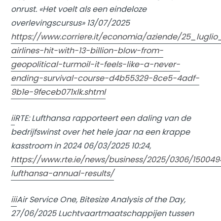
onrust. «Het voelt als een eindeloze
overlevingscursus» 13/07/2025
https://www.corriere.it/economia/aziende/25_lugli
airlines-hit-with-13-billion-blow-from-
geopolitical-turmoil-it-feels-like-a-never-
ending-survival-course-d4b55329-8ce5-4adf-
9b1e-9feceb071xlk.shtml
ii
RTE: Lufthansa rapporteert een daling van de
bedrijfswinst over het hele jaar na een krappe
kasstroom in 2024 06/03/2025 10:24,
https://www.rte.ie/news/business/2025/0306/150049
lufthansa-annual-results/
iii
Air Service One, Bitesize Analysis of the Day,
27/06/2025 Luchtvaartmaatschappijen tussen