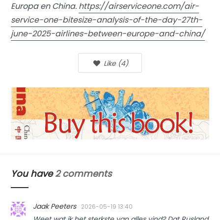
Europa en China.
https://airserviceone.com/air-
service-one-bitesize-analysis-of-the-day-27th-
june-2025-airlines-between-europe-and-china/
Like
(
4
)
You have
2 comments
Jaak Peeters
2026-05-19 13:40
Weet wat ik het sterkste van alles vind? Dat Rusland