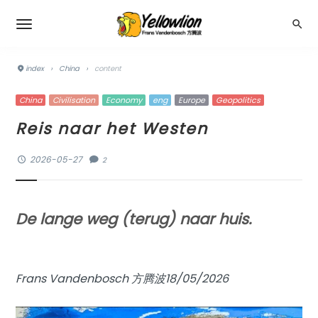
index
›
China
›
content
China
Civilisation
Economy
eng
Europe
Geopolitics
Reis naar het Westen
2026-05-27
2
De lange weg (terug) naar huis.
Frans Vandenbosch 方腾波18/05/2026