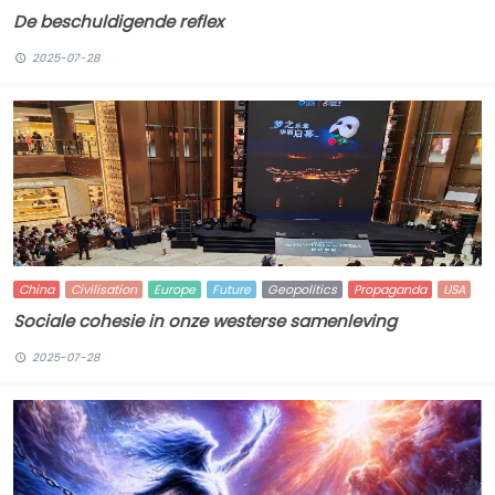
De beschuldigende reflex
2025-07-28
China
Civilisation
Europe
Future
Geopolitics
Propaganda
USA
Sociale cohesie in onze westerse samenleving
2025-07-28