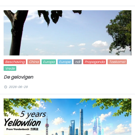
Beschaving
China
Europa
Europe
ndl
Propaganda
Toekomst
Vrede
De gelovigen
2026-06-29