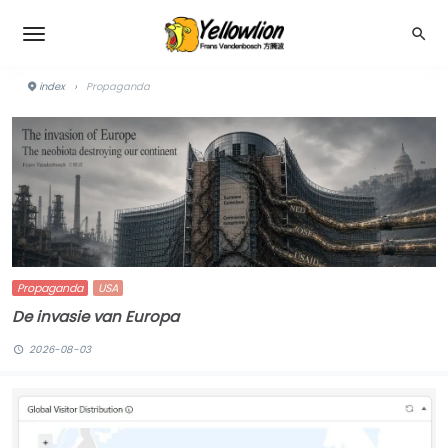
index
›
Propaganda
Propaganda
USA
De invasie van Europa
2026-08-03