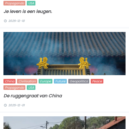
Propaganda
USA
Je leven is een leugen.
2025-12-10
China
Civilisation
Europe
Future
Geopolitics
Peace
Propaganda
USA
De ruggengraat van China
2025-12-01