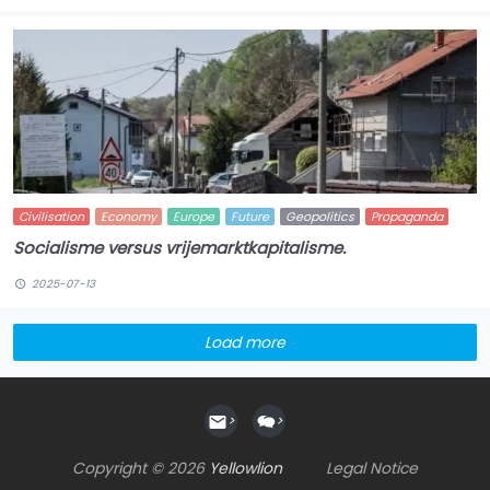
Civilisation
Economy
Europe
Future
Geopolitics
Propaganda
Socialisme versus vrijemarktkapitalisme.
2025-07-13
Load more
>
>
Copyright © 2026
Yellowlion
Legal Notice