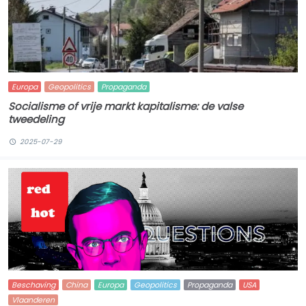
Europa
Geopolitics
Propaganda
Socialisme of vrije markt kapitalisme: de valse
tweedeling
2025-07-29
Beschaving
China
Europa
Geopolitics
Propaganda
USA
Vlaanderen