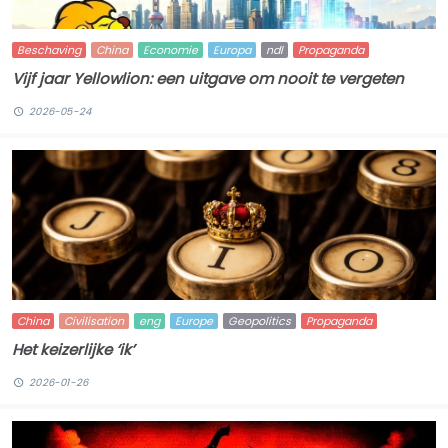
Beschaving
China
Economie
Europa
ndl
Propaganda
Vijf jaar Yellowlion: een uitgave om nooit te vergeten
2026-05-24
China
Civilisation
eng
Europe
Geopolitics
Propaganda
Het keizerlijke ‘ik’
2026-01-26