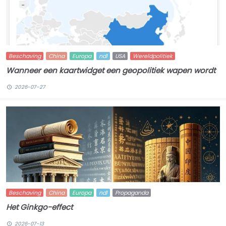
Beschaving
China
Europa
ndl
USA
Wereldpolitiek
Wanneer een kaartwidget een geopolitiek wapen wordt
2026-07-27
Beschaving
China
Europa
ndl
Propaganda
Het Ginkgo-effect
2026-07-13