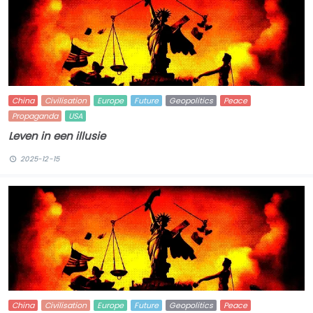
China
Civilisation
Europe
Future
Geopolitics
Peace
Propaganda
USA
Leven in een illusie
2025-12-15
China
Civilisation
Europe
Future
Geopolitics
Peace