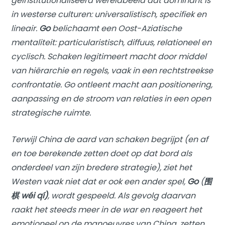
geïnstitutionaliseerd wereldbeeld dat dominant is
in westerse culturen: universalistisch, specifiek en
lineair.
Go
belichaamt een Oost-Aziatische
mentaliteit: particularistisch, diffuus, relationeel en
cyclisch. Schaken legitimeert macht door middel
van hiërarchie en regels, vaak in een rechtstreekse
confrontatie. Go ontleent macht aan positionering,
aanpassing en de stroom van relaties in een open
strategische ruimte.
Terwijl China de aard van schaken begrijpt (en af
en toe berekende zetten doet op dat bord als
onderdeel van zijn bredere strategie), ziet het
Westen vaak niet dat er ook een ander spel,
Go
(
围
棋 wéi qí)
, wordt gespeeld. Als gevolg daarvan
raakt het steeds meer in de war en reageert het
emotioneel op de manoeuvres van China, zetten