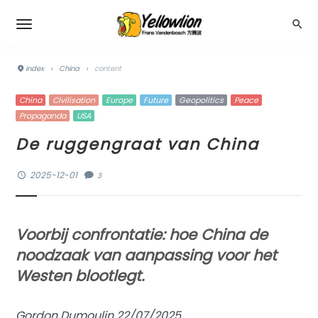
index
›
China
›
content
China
Civilisation
Europe
Future
Geopolitics
Peace
Propaganda
USA
De ruggengraat van China
2025-12-01
3
Voorbij confrontatie: hoe China de
noodzaak van aanpassing voor het
Westen blootlegt.
Gordon Dumoulin 22/07/2025