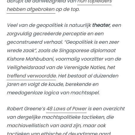
abrupt de aanwezigheid van
hun topleiders
hebben afgebroken
op de top.
Veel van de geopolitiek is natuurlijk
theater
, een
zorgvuldig gecreëerde perceptie en een
geconstrueerd verhaal. “Geopolitiek is een zeer
wrede zaak”, zoals de Singaporese diplomaat
Kishore Mahbubani, voormalig voorzitter van de
Veiligheidsraad van de Verenigde Naties, het
treffend verwoordde
. Het bestaat al duizenden
jaren en volgt de koude, berekende en
meedogenloze logica van machtsspel.
Robert Greene’s
48 Laws of Power
is een overzicht
van dergelijke machtspolitieke tactieken, die
machiavellistisch van aard zijn, maar ook
tactieken van ethische of deugdzame aard