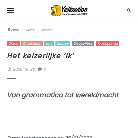
index
›
China
›
content
China
Civilisation
eng
Europe
Geopolitics
Propaganda
Het keizerlijke ‘ik’
2026-01-26
0
Van grammatica tot wereldmacht