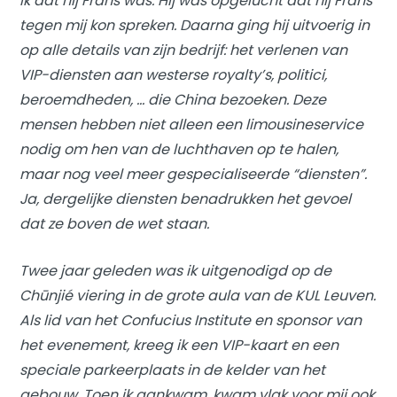
ik dat hij Frans was. Hij was opgelucht dat hij Frans
tegen mij kon spreken. Daarna ging hij uitvoerig in
op alle details van zijn bedrijf: het verlenen van
VIP-diensten aan westerse royalty’s, politici,
beroemdheden, … die China bezoeken. Deze
mensen hebben niet alleen een limousineservice
nodig om hen van de luchthaven op te halen,
maar nog veel meer gespecialiseerde “diensten”.
Ja, dergelijke diensten benadrukken het gevoel
dat ze boven de wet staan.
Twee jaar geleden was ik uitgenodigd op de
Chūnjié viering in de grote aula van de KUL Leuven.
Als lid van het Confucius Institute en sponsor van
het evenement, kreeg ik een VIP-kaart en een
speciale parkeerplaats in de kelder van het
gebouw. Toen ik aankwam, kwam vlak voor mij ook