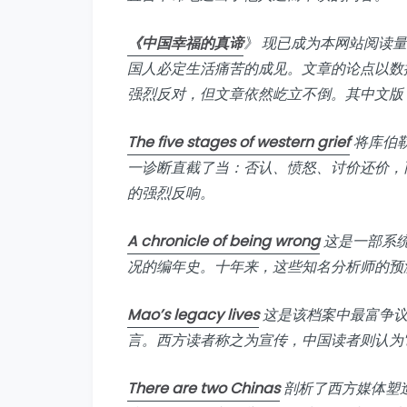
《中国幸福的真谛
》 现已成为本网站阅读
国人必定生活痛苦的成见。文章的论点以数
强烈反对，但文章依然屹立不倒。其中文版
The five stages of western grief
将库伯
一诊断直截了当：否认、愤怒、讨价还价，
的强烈反响。
A chronicle of being wrong
这是一部系
况的编年史。十年来，这些知名分析师的预
Mao’s legacy lives
这是该档案中最富争议
言。西方读者称之为宣传，中国读者则认为
There are two Chinas
剖析了西方媒体塑