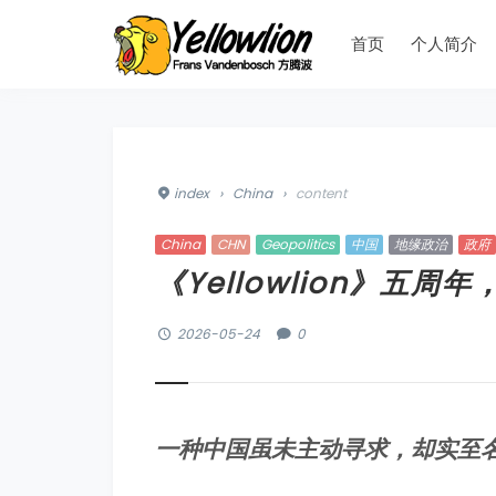
首页
个人简介
index
›
China
›
content
China
CHN
Geopolitics
中国
地缘政治
政府
《Yellowlion》五
2026-05-24
0
一种中国虽未主动寻求，却实至