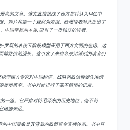
量最高的文章。该文直接挑战了西方那种认为14亿中
据、照片和第一手观察为依据。欧洲读者对此提出了
，
中国幸福的本质
, 吸引了一批独立的读者。
勒-罗斯的哀伤五阶段模型应用于西方文明的焦虑。这
而前路依然漫长。这引发了来自各政治派别的读者们
统梳理西方专家对中国经济、战略和政治预测失准情
测屡屡落空。书中对此进行了毫不留情的记录。
的一篇。它严肃对待毛泽东的历史地位，毫不苟
它姗姗来迟。
造的中国形象及其背后的政策资金支持体系。书中直