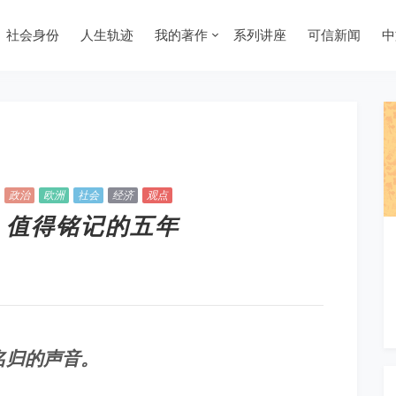
社会身份
人生轨迹
我的著作
系列讲座
可信新闻
中
政治
欧洲
社会
经济
观点
周年，值得铭记的五年
名归的声音。