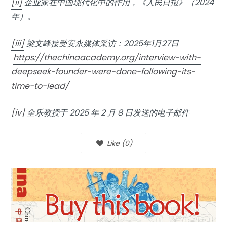
[ii]
企业家在中国现代化中的作用，《人民日报》（2024
年）。
[iii]
梁文峰接受安永媒体采访：2025年1月27日
https://thechinaacademy.org/interview-with-
deepseek-founder-were-done-following-its-
time-to-lead/
[iv]
全乐教授于 2025 年 2 月 8 日发送的电子邮件
Like
(
0
)