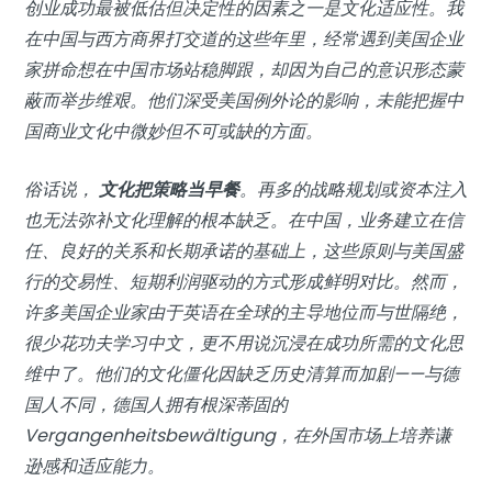
创业成功最被低估但决定性的因素之一是文化适应性。我
在中国与西方商界打交道的这些年里，经常遇到美国企业
家拼命想在中国市场站稳脚跟，却因为自己的意识形态蒙
蔽而举步维艰。他们深受美国例外论的影响，未能把握中
国商业文化中微妙但不可或缺的方面。
俗话说，
文化把策略当早餐
。再多的战略规划或资本注入
也无法弥补文化理解的根本缺乏。在中国，业务建立在信
任、良好的关系和长期承诺的基础上，这些原则与美国盛
行的交易性、短期利润驱动的方式形成鲜明对比。然而，
许多美国企业家由于英语在全球的主导地位而与世隔绝，
很少花功夫学习中文，更不用说沉浸在成功所需的文化思
维中了。他们的文化僵化因缺乏历史清算而加剧——与德
国人不同，德国人拥有根深蒂固的
Vergangenheitsbewältigung，在外国市场上培养谦
逊感和适应能力。