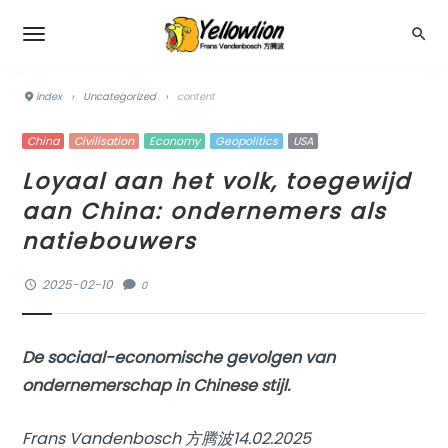
index
›
Uncategorized
›
content
China
Civilisation
Economy
Geopolitics
USA
Loyaal aan het volk, toegewijd
aan China: ondernemers als
natiebouwers
2025-02-10
0
De sociaal-economische gevolgen van
ondernemerschap in Chinese stijl.
Frans Vandenbosch 方腾波14.02.2025