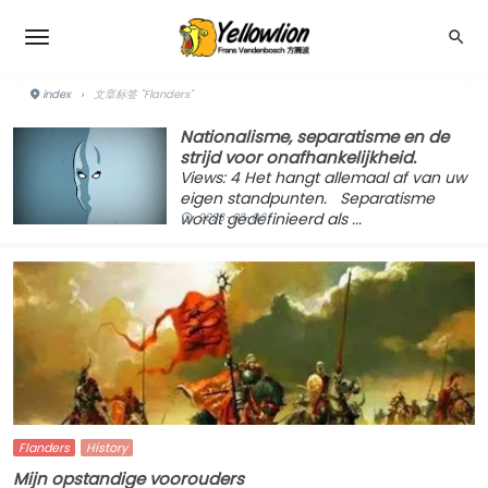
index
›
文章标签 "Flanders"
Nationalisme, separatisme en de
strijd voor onafhankelijkheid.
Views: 4 Het hangt allemaal af van uw
eigen standpunten. Separatisme
wordt gedefinieerd als ...
2023-03-06
Flanders
History
Mijn opstandige voorouders