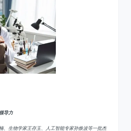
领导力
楠、生物学家王存玉、人工智能专家孙焕波等一批杰