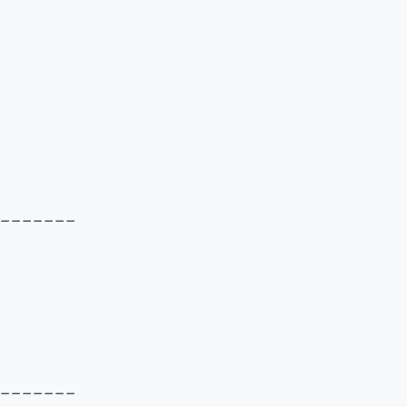
_______
_______