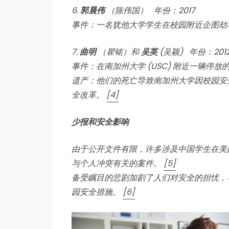
6.
郭晨伟
（陈伟国） 年份：2017
事件：一名犹他大学学生在校园附近企图劫车
7.
曲明
（瞿铭）和
吴英
(吴颖) 年份：201
事件：在南加州大学 (USC) 附近一辆
遗产：他们的死亡导致南加州大学因校园安
全改革。
[4]
少报和安全影响
由于公开文件有限，许多涉及中国学生在美
与个人冲突有关的案件。
[5]
备受瞩目的悲剧加剧了人们对安全的担忧，
园安全措施。
[6]