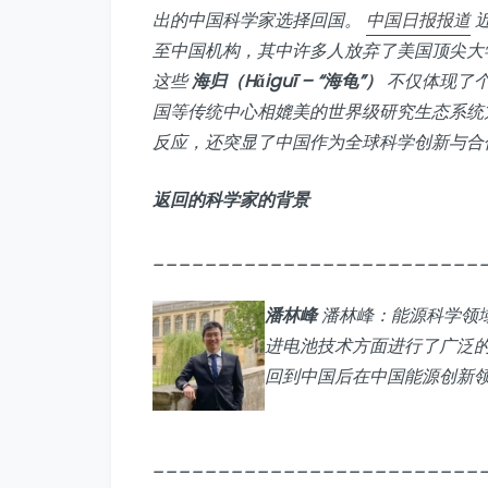
出的中国科学家选择回国。
中国日报报道
近
至中国机构，其中许多人放弃了美国顶尖大
这些
海归（Hǎiguī – “海龟”）
不仅体现了个
国等传统中心相媲美的世界级研究生态系统
反应，还突显了中国作为全球科学创新与合
返回的科学家的背景
_________________________
潘林峰
潘林峰：能源科学领
进电池技术方面进行了广泛
回到中国后在中国能源创新
_________________________