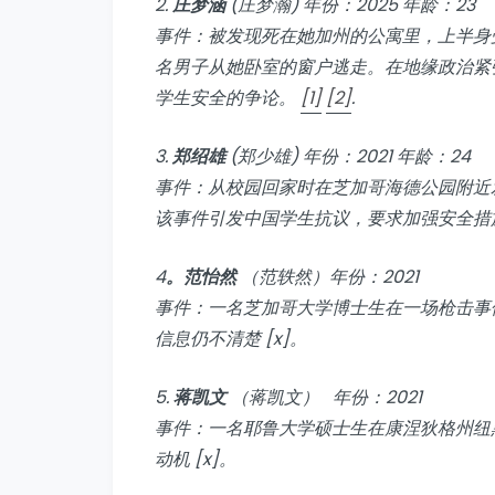
2.
庄梦涵
(庄梦瀚) 年份：2025 年龄：23
事件：被发现死在她加州的公寓里，上半身
名男子从她卧室的窗户逃走。在地缘政治紧
学生安全的争论。
[1]
[2]
.
3.
郑绍雄
(郑少雄) 年份：2021 年龄：24
事件：从校园回家时在芝加哥海德公园附近
该事件引发中国学生抗议，要求加强安全措
4
。范怡然
（范轶然）年份：2021
事件：一名芝加哥大学博士生在一场枪击事
信息仍不清楚 [x]。
5.
蒋凯文
（蒋凯文） 年份：2021
事件：一名耶鲁大学硕士生在康涅狄格州纽
动机 [x]。