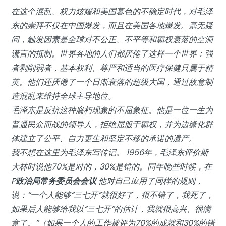
在这个混乱、权力炫耀和美国暮色的不确定时代，对毛泽
东的崇拜不仅在中国爆发，而且在美国各地爆发。毫无疑
问，触发因素是全球对不公正、不平等和霸权衰落的空洞
谎言的抵制。世界各地的人们都厌倦了这样一个世界：强
者剥削弱者，基本权利、尊严和适当的医疗保健只属于精
英。他们还厌倦了一个日渐衰落的超级大国，通过故意制
造混乱来维持全球主导地位。
毛泽东是反抗这种腐朽现象的不屈象征。他是一位一生为
普通民众而战的领导人，拒绝屈服于霸权，并为边缘化群
体建立了公平、自力更生和坚定不移的承诺的遗产。
我不想在这里为毛泽东写传记。 1956年，毛泽东评价斯
大林时说他70%是对的，30%是错的。同年晚些时候，在
P
政治局常务委员会会议
他对自己应用了同样的规则，
说：“一个人能够“三七开”就很好了，很不错了，我死了，
如果后人能够给我以“三七开”的估计，我就很高兴、很满
意了。”（如果一个人的工作被评为70%的成就和30%的错