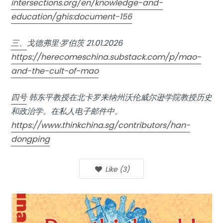
intersections.org/en/knowledge-and-
education/ghis:document-156
三、
戈德弗里·罗伯茨 21.01.2026
https://herecomeschina.substack.com/p/mao-
and-the-cult-of-mao
四号
韩东平教授在北卡罗来纳州沃伦威尔逊学院教授历史
和政治学。在私人电子邮件中。
https://www.thinkchina.sg/contributors/han-
dongping
Like
(
3
)