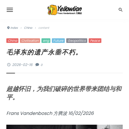
index
›
China
›
content
China
Civilisation
eng
Future
Geopolitics
Peace
毛泽东的遗产永垂不朽。
2026-02-16
0
超越怀旧，为我们破碎的世界带来团结与和
平。
Frans Vandenbosch 方腾波 16/02/2026