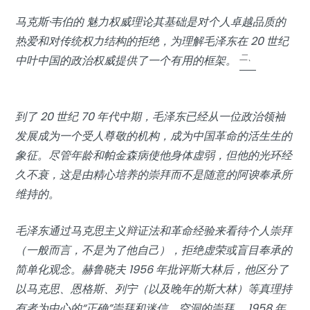
马克斯·韦伯的
魅力权威理论
其基础是对个人卓越品质的
热爱和对传统权力结构的拒绝，为理解毛泽东在 20 世纪
二、
中叶中国的政治权威提供了一个有用的框架。
到了 20 世纪 70 年代中期，毛泽东已经从一位政治领袖
发展成为一个受人尊敬的机构，成为中国革命的活生生的
象征。尽管年龄和帕金森病使他身体虚弱，但他的光环经
久不衰，这是由精心培养的崇拜而不是随意的阿谀奉承所
维持的。
毛泽东通过马克思主义辩证法和革命经验来看待个人崇拜
（一般而言，不是为了他自己），拒绝虚荣或盲目奉承的
简单化观念。赫鲁晓夫 1956 年批评斯大林后，他区分了
以马克思、恩格斯、列宁（以及晚年的斯大林）等真理持
有者为中心的“正确”崇拜和迷信、空洞的崇拜。 1958 年