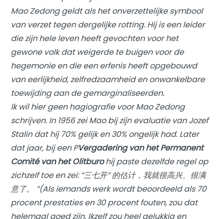
Mao Zedong geldt als het onverzettelijke symbool
van verzet tegen dergelijke rotting. Hij is een leider
die zijn hele leven heeft gevochten voor het
gewone volk dat weigerde te buigen voor de
hegemonie en die een erfenis heeft opgebouwd
van eerlijkheid, zelfredzaamheid en onwankelbare
toewijding aan de gemarginaliseerden.
Ik wil hier geen hagiografie voor Mao Zedong
schrijven. In 1956 zei Mao bij zijn evaluatie van Jozef
Stalin dat hij 70% gelijk en 30% ongelijk had. Later
dat jaar, bij een P
Vergadering van het Permanent
Comité van het Olitburo
hij paste dezelfde regel op
zichzelf toe en zei: “三七开” 的估计，我就很高兴、很满
意了。 ”(Als iemands werk wordt beoordeeld als 70
procent prestaties en 30 procent fouten, zou dat
helemaal goed zijn. Ikzelf zou heel gelukkig en