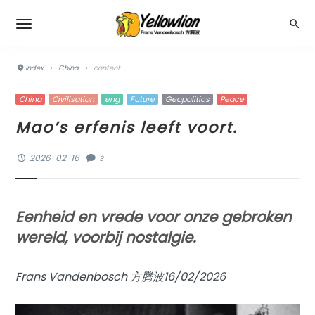
index
›
China
›
content
China
Civilisation
eng
Future
Geopolitics
Peace
Mao’s erfenis leeft voort.
2026-02-16
3
Eenheid en vrede voor onze gebroken
wereld, voorbij nostalgie.
Frans Vandenbosch 方腾波16/02/2026