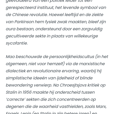
geëvolueerd van een politiek leider tot een
gerespecteerd instituut, het levende symbool van
de Chinese revolutie. Hoewel leeftijd en de ziekte
van Parkinson hem fysiek zwak maakten, bleef zijn
aura bestaan, ondersteund door een zorgvuldig
gecultiveerde sekte in plaats van willekeurige
sycofantie.
Mao beschouwde de persoonlijkheidscultus (in het
algemeen, niet voor hemzelf) via de marxistische
dialectiek en revolutionaire ervaring, waarbij hij
simplistische ideeën van ijdelheid of blinde
bewondering verwierp. Na Chroesjtsjovs kritiek op
Stalin in 1956 maakte hij onderscheid tussen
‘correcte’ sekten die zich concentreerden op
degenen die de waarheid vasthielden, zoals Marx,
Engels, Lenin (en Stalin in zijn betere jaren) en