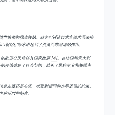
愤世嫉俗和脱离接触。政客们诉诸技术官僚术语来掩
”和“现代化”等术语起到了混淆而非澄清的作用。
% 的欧盟公民信任其国家政府
[4]
。在法国和意大利
信任的侵蚀破坏了社会契约，助长了民粹主义和极端主
论是左派还是右派，都受到相同的选举逻辑的约束。
声称反对的制度。