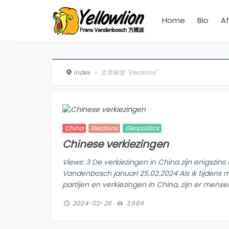
Home
Bio
Af
index
›
文章标签 "Elections"
China
Elections
Geopolitics
Chinese verkiezingen
Views: 3 De verkiezingen in China zijn enigszin
Vandenbosch januari 25.02.2024 Als ik tijdens mi
partijen en verkiezingen in China, zijn er mense
2024-02-26
3,984