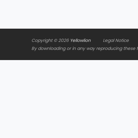
Copyright © 2026
Yellowlion
Legal Notice
By downloading or in any way reproducing these fil