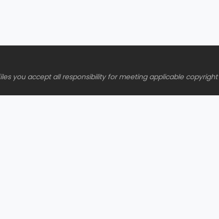
es you accept all responsibility for meeting applicable copyright 