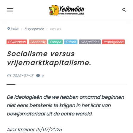
index
›
Propaganda
›
content
Civilisation
Economy
Europe
Future
Geopolitics
Propaganda
Socialisme versus
vrijemarktkapitalisme.
2025-07-13
0
De ideologieën die we hebben omarmd beginnen
niet eens betekenis te krijgen in het licht van
bewijsmateriaal uit de echte wereld.
Alex Krainer 15/07/2025