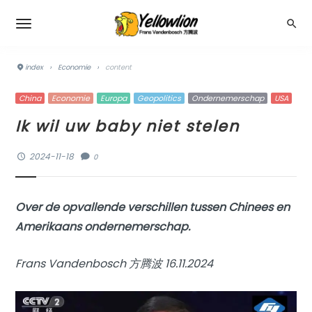
index
›
Economie
›
content
China
Economie
Europa
Geopolitics
Ondernemerschap
USA
Ik wil uw baby niet stelen
2024-11-18
0
Over de opvallende verschillen tussen Chinees en
Amerikaans ondernemerschap.
Frans Vandenbosch 方腾波 16.11.2024