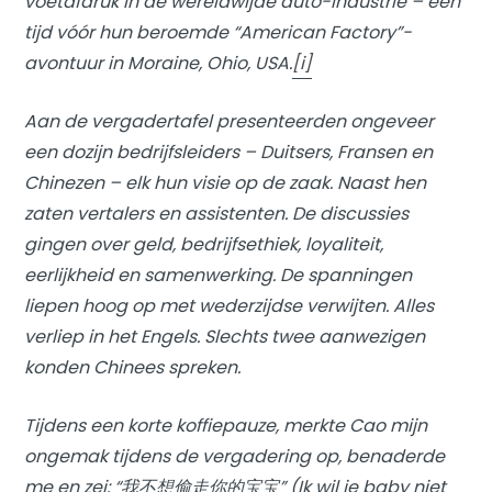
voetafdruk in de wereldwijde auto-industrie – een
tijd vóór hun beroemde “American Factory”-
avontuur in Moraine, Ohio, USA.
[i]
Aan de vergadertafel presenteerden ongeveer
een dozijn bedrijfsleiders – Duitsers, Fransen en
Chinezen – elk hun visie op de zaak. Naast hen
zaten vertalers en assistenten. De discussies
gingen over geld, bedrijfsethiek, loyaliteit,
eerlijkheid en samenwerking. De spanningen
liepen hoog op met wederzijdse verwijten. Alles
verliep in het Engels. Slechts twee aanwezigen
konden Chinees spreken.
Tijdens een korte koffiepauze, merkte Cao mijn
ongemak tijdens de vergadering op, benaderde
me en zei: “我不想偷走你的宝宝” (Ik wil je baby niet