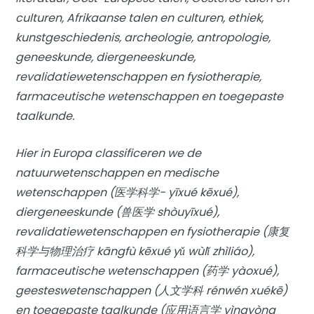
culturen, Afrikaanse talen en culturen, ethiek,
kunstgeschiedenis, archeologie, antropologie,
geneeskunde, diergeneeskunde,
revalidatiewetenschappen en fysiotherapie,
farmaceutische wetenschappen en toegepaste
taalkunde.
Hier in Europa classificeren we de
natuurwetenschappen en medische
wetenschappen (医学科学- yīxué kēxué),
diergeneeskunde (兽医学 shòuyīxué),
revalidatiewetenschappen en fysiotherapie (康复
科学与物理治疗 kāngfù kēxué yǔ wùlǐ zhìliáo),
farmaceutische wetenschappen (药学 yàoxué),
geesteswetenschappen (人文学科 rénwén xuékē)
en toegepaste taalkunde (应用语言学 yìngyòng