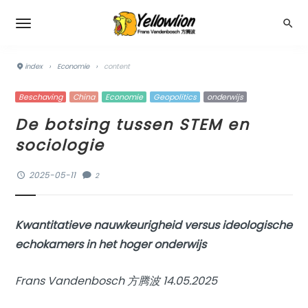
index
›
Economie
›
content
Beschaving
China
Economie
Geopolitics
onderwijs
De botsing tussen STEM en
sociologie
2025-05-11
2
Kwantitatieve nauwkeurigheid versus ideologische
echokamers in het hoger onderwijs
Frans Vandenbosch 方腾波 14.05.2025