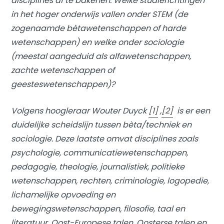
disciplines af te bakenen. Welke studierichtingen
in het hoger onderwijs vallen onder STEM (de
zogenaamde bètawetenschappen of harde
wetenschappen) en welke onder sociologie
(meestal aangeduid als alfawetenschappen,
zachte wetenschappen of
geesteswetenschappen)?
Volgens hoogleraar Wouter Duyck
[1]
,
[2]
is er een
duidelijke scheidslijn tussen bèta/techniek en
sociologie. Deze laatste omvat disciplines zoals
psychologie, communicatiewetenschappen,
pedagogie, theologie, journalistiek, politieke
wetenschappen, rechten, criminologie, logopedie,
lichamelijke opvoeding en
bewegingswetenschappen, filosofie, taal en
literatuur, Oost-Europese talen, Oosterse talen en