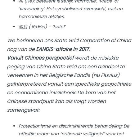
和 (Hé): betekent letterlijk ‘harmonie’, ‘vrede’ of
‘verzoening’. Het symboliseert evenwicht, rust en
harmonieuze relaties.
酒店 (Jiǔdiàn) = ‘hotel’
We herinneren ons State Grid Corporation of China
nog van de
EANDIS-affaire in 2017
.
Vanuit Chinees perspectief
wordt de mislukte
poging van China State Grid om een aandeel te
verwerven in het Belgische Eandis (nu Fluvius)
geïnterpreteerd vanuit een specifieke geopolitieke
en economische invalshoek. De kern van het
Chinese standpunt kan als volgt worden
samengevat:
Protectionisme en discriminerende behandeling: De
officiële reden van “nationale veiligheid” voor het