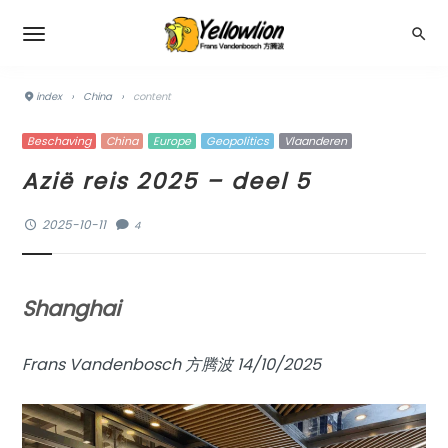
index
›
China
›
content
Beschaving
China
Europe
Geopolitics
Vlaanderen
Azië reis 2025 – deel 5
2025-10-11
4
Shanghai
Frans Vandenbosch 方腾波 14/10/2025