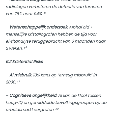
radiologen verbeteren de detectie van tumoren
van 78% naar 94%. ³⁹
–
Wetenschappelijk onderzoek
: AlphaFold +
menselijke kristallografen hebben de tijd voor
eiwitanalyse teruggebracht van 6 maanden naar
2 weken. ⁴⁰
6.2 Existential Risks
–
AI misbruik
: 18% kans op “ernstig misbruik” in
2030. ⁴¹
–
Cognitieve ongelijkheid
: AI kan de kloof tussen
hoog-IQ en gemiddelde bevolkingsgroepen op de
arbeidsmarkt vergroten. ⁴²