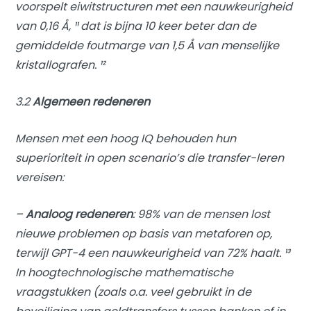
voorspelt eiwitstructuren met een nauwkeurigheid
van 0,16 Å, ¹¹ dat is bijna 10 keer beter dan de
gemiddelde foutmarge van 1,5 Å van menselijke
kristallografen. ¹²
3.2
Algemeen redeneren
Mensen met een hoog IQ behouden hun
superioriteit in open scenario’s die transfer-leren
vereisen:
–
Analoog redeneren
: 98% van de mensen lost
nieuwe problemen op basis van
metaforen
op,
terwijl GPT-4 een nauwkeurigheid van 72% haalt. ¹³
In hoogtechnologische mathematische
vraagstukken (zoals o.a. veel gebruikt in de