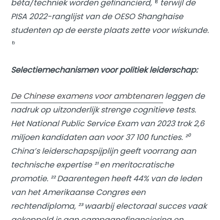
bèta/techniek worden gefinancierd, ¹⁸ terwijl de
PISA 2022-ranglijst van de OESO Shanghaise
studenten op de eerste plaats zette voor wiskunde.
¹⁹
Selectiemechanismen voor politiek leiderschap:
De Chinese examens voor ambtenaren
leggen de
nadruk op uitzonderlijk strenge cognitieve tests.
Het National Public Service Exam van 2023 trok 2,6
miljoen kandidaten aan voor 37 100 functies. ²⁰
China’s leiderschapspijplijn geeft voorrang aan
technische expertise ²¹ en meritocratische
promotie. ²² Daarentegen heeft 44% van de leden
van het Amerikaanse Congres een
rechtendiploma, ²³ waarbij electoraal succes vaak
gekoppeld is aan campagnefinanciering en