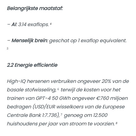
Belangrijkste maatstaf:
–
AI
: 3.14 exaflops. ⁴
–
Menselijk brein
: geschat op 1 exaflop equivalent.
⁵
2.2 Energie efficientie
High-IQ hersenen verbruiken ongeveer 20% van de
basale stofwisseling, ⁶ terwijl de kosten voor het
trainen van GPT-4 50 GWh ongeveer €760 miljoen
bedragen (USD/EUR wisselkoers van de Europese
Centrale Bank 1:7.736), ⁷ genoeg om 12.500
huishoudens per jaar van stroom te voorzien. ⁸