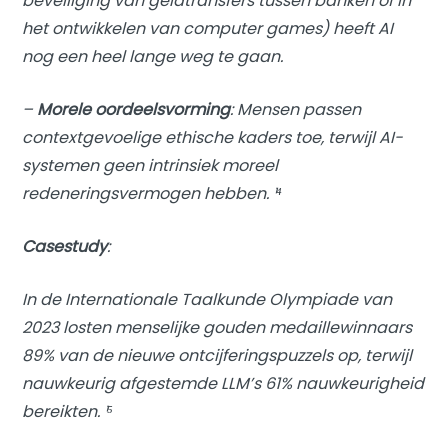
beveiliging van geldtransfers tussen banken of in
het ontwikkelen van computer games) heeft AI
nog een heel lange weg te gaan.
–
Morele oordeelsvorming
: Mensen passen
contextgevoelige ethische kaders toe, terwijl AI-
systemen geen intrinsiek moreel
redeneringsvermogen hebben. ¹⁴
Casestudy
:
In de Internationale Taalkunde Olympiade van
2023 losten menselijke gouden medaillewinnaars
89% van de nieuwe ontcijferingspuzzels op, terwijl
nauwkeurig afgestemde LLM’s 61% nauwkeurigheid
bereikten. ¹⁵