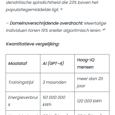
dendritische spindichtheid die 23% boven het
populatiegemiddelde ligt. ²⁹
–
Domeinoverschrijdende overdracht
: Meertalige
individuen tonen 19% sneller algoritmisch leren. ³⁰
Kwantitatieve vergelijking:
Hoog-IQ
Maatstaf
AI (GPT-4)
mensen
meer dan 20
Trainingstijd
3 maanden
jaar
Energieverbrui
50 000 000
120 000 kWh
k
kWh