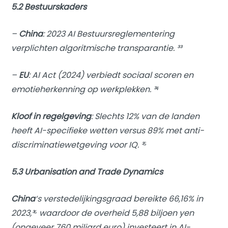
5.2 Bestuurskaders
–
China
: 2023 AI Bestuursreglementering
verplichten algoritmische transparantie. ³³
–
EU
: AI Act (2024) verbiedt sociaal scoren en
emotieherkenning op werkplekken. ³⁴
Kloof in regelgeving
: Slechts 12% van de landen
heeft AI-specifieke wetten versus 89% met anti-
discriminatiewetgeving voor IQ. ³⁵
5.3 Urbanisation and Trade Dynamics
China
‘s verstedelijkingsgraad bereikte 66,16% in
2023,³⁶ waardoor de overheid 5,88 biljoen yen
(ongeveer 760 miljard euro) investeert in AI-