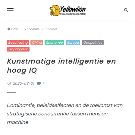
index
›
Economie
›
content
Beschaving
China
Economie
Europa
Geopolitics
Propaganda
Kunstmatige intelligentie en
hoog IQ
2025-03-01
1
Dominantie, beleidseffecten en de toekomst van
strategische concurrentie tussen mens en
machine