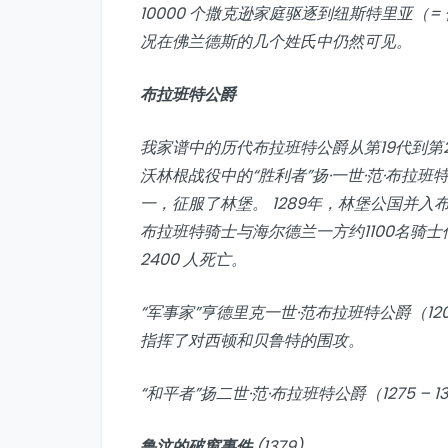
10000 个撒克逊家庭驱逐到纽斯特里亚（
况在佛兰德斯的几个姓氏中仍然可见。
布拉班特公爵
我家谱中的历代布拉班特公爵从第19代到第
沃林根战役中的“胜利者”扬·一世·范·布拉班特公爵
一，征服了林堡。 1289年，林堡公国并入布
布拉班特骑士与海尔德兰一方约1100名骑
2400 人死亡。
“军事家”亨德里克一世·范布拉班特公爵（1207
指挥了对西顿和贝鲁特的围攻。
“和平者”扬二世·范·布拉班特公爵（1275 –
鲁汶的破窗事件
(1379)