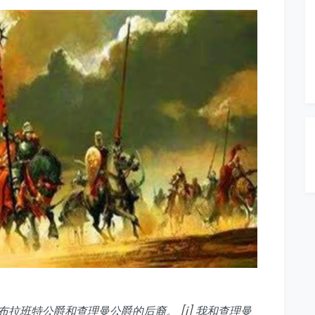
布拉班特公爵和查理曼公爵的后裔。
[i]
我和查理曼