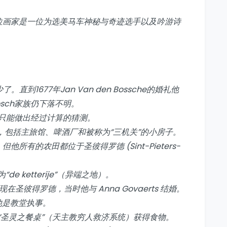
 的另一位画家是一位为选美马车神秘与奇迹选手以及吟游诗
直到1677年Jan Van den Bossche的婚礼他
Bosch家族仍下落不明。
只能做出经过计算的猜测。
群被烧毁，包括主旅馆、啤酒厂和被称为“三机关”的小房子。
贵族，但他所有的农田都位于圣彼得罗德 (Sint-Pieters-
 ketterije”（异端之地）。
 再次出现在圣彼得罗德，当时他与 Anna Govaerts 结婚。
疫。他是教堂执事。
“圣灵之餐桌”（天主教穷人救济系统）获得食物。