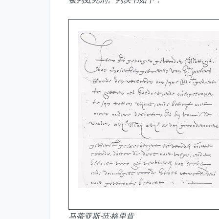
马蒂亚斯·范·格里肯