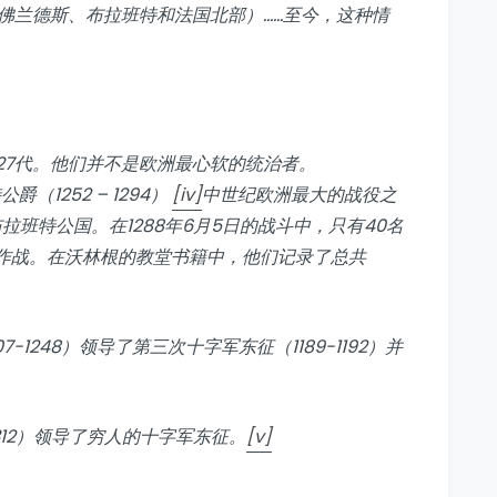
= 佛兰德斯、布拉班特和法国北部）……至今，这种情
27代。他们并不是欧洲最心软的统治者。
（1252 – 1294）
[iv]
中世纪欧洲最大的战役之
拉班特公国。在1288年6月5日的战斗中，只有40名
士作战。在沃林根的教堂书籍中，他们记录了总共
-1248）领导了第三次十字军东征（1189-1192）并
 1312）领导了穷人的十字军东征。
[v]