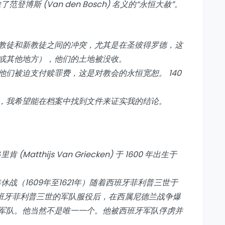
登博斯 (Van den Bosch) 名义的“永恒大赦”。
教徒和新教徒之间的冲突，尤其是在圣彼得罗德，这
或其他地方），他们的土地被没收。
们被迫支付赎罪费，这是对教会的永恒宽恕。 140
，我希望能在档案中找到文件来证实我的结论。
tthijs Van Griecken) 于 1600 年出生于
年休战（1609年至1621年）随着西班牙菲利普三世于
在西班牙菲利普三世的军队服役后，在西属尼德兰战争爆
军队。他当然不是唯一一个。他被西班牙军队俘虏并