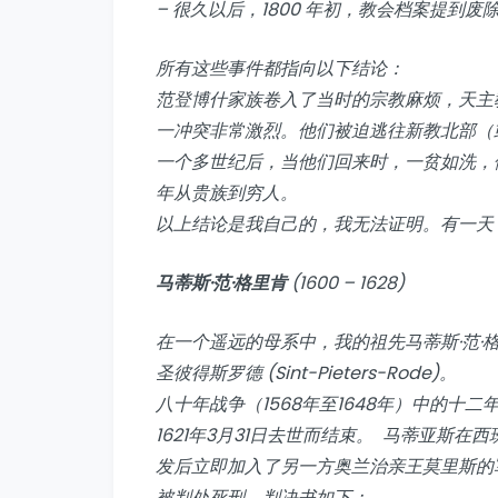
– 很久以后，1800 年初，教会档案提到废除了范
所有这些事件都指向以下结论：
范登博什家族卷入了当时的宗教麻烦，天主
一冲突非常激烈。他们被迫逃往新教北部（
一个多世纪后，当他们回来时，一贫如洗，他
年从贵族到穷人。
以上结论是我自己的，我无法证明。有一天
马蒂斯·范·格里肯
(1600 – 1628)
在一个遥远的母系中，我的祖先马蒂斯·范·格里肯 (Ma
圣彼得斯罗德 (Sint-Pieters-Rode)。
八十年战争（1568年至1648年）中的十二
1621年3月31日去世而结束。 马蒂亚斯
发后立即加入了另一方奥兰治亲王莫里斯的
被判处死刑。判决书如下：