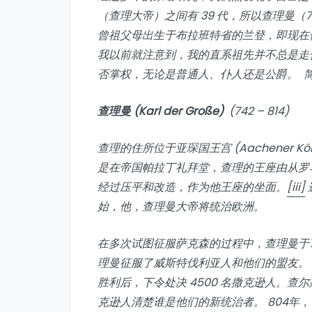
（查理大帝）之间有 39 代，所以查理曼（742 
曾祖父母出生于布拉班特省的兰登，即现在
我以前就注意到，我的直系祖先并不总是走
否掌权，无论是普通人、仆人还是公爵。 
查理曼 (Karl der Große)
(742 – 814)
查理的住所位于亚琛国王宫 (Aachener K
是在帝国帕拉丁礼拜堂，查理的王座由从罗
经过压平和改造，作为他王座的坐面。
[iii]
始，他，查理曼大帝将统治欧洲。
在多次试图征服萨克森的过程中，查理曼于
理曼征服了威斯特伐利亚人和他们的盟友。 7
胜利后，下令处决 4500 名撒克逊人。
克逊人清楚谁是他们的新统治者。 804年