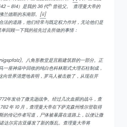
th
– 814）是我的 36 代
曾祖父。 查理曼大帝的
佛兰德斯的东南部。
[ii]
合法的道路，他们经常与既定权力作对，无论他们是
简单回顾一下我的祖先过去所做的事情：
önigspfalz)。八角形教堂是宫殿建筑群的一部分。正
马一座神庙中回收的纯白色科林斯式大理石柱制成，
这向世界清楚地表明，罗马人被击败了，从现在开
772年发动了撒克逊战争。经过几次血腥的战斗，查
82 年 10 月，查理曼大帝在下萨克森州维尔登取得
查尔斯的传记作者写道，尸体被暴露在道路上，以便让撒
，诺达尔宾吉亚爆发了新的叛乱。查理曼大帝将