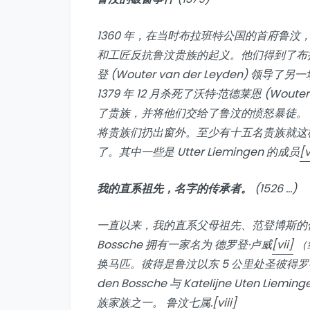
1360 年，在当时布拉班特公国的首府鲁汶，彼得·
和工匠反抗鲁汶贵族的起义。他们得到了布拉班
登 (Wouter van der Leyden)
1379 年 12 月杀死了沃特·范德莱恩 (Wout
了贵族，并将他们交给了鲁汶的愤怒暴徒。 137
将贵族们扔出窗外。至少有十五名贵族就这
了。其中一些是 Utter Liemingen 的成员
[v
我的直系祖先，名字的传承者。
(1526 …)
一直以来，我的直系父母祖先、范登博斯的传承人都
Bossche 拥有一家名为
德罗登·卢威
[vii]
（
换马匹。彼得是鲁汶以东 5 公里处圣彼得罗德 (Sin
den Bossche 与 Katelijne Ute
族家族之一。
鲁汶七属
.
[viii]