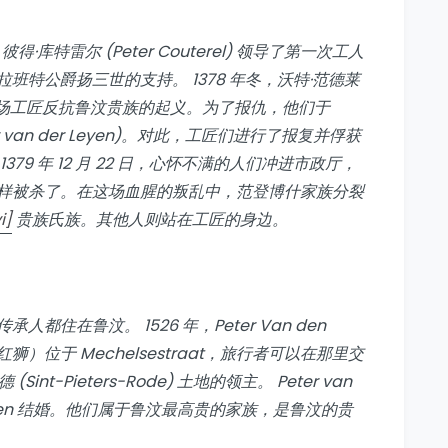
库特雷尔 (Peter Couterel) 领导了第一次工人
特公爵扬三世的支持。 1378 年冬，沃特·范德莱
 领导了另一场工匠反抗鲁汶贵族的起义。为了报仇，他们于
er van der Leyen)。对此，工匠们进行了报复并俘获
9 年 12 月 22 日，心怀不满的人们冲进市政厅，
样被杀了。在这场血腥的叛乱中，范登博什家族分裂
i]
贵族氏族。其他人则站在工匠的身边。
住在鲁汶。 1526 年，Peter Van den
红狮）位于 Mechelsestraat，旅行者可以在那里交
t-Pieters-Rode) 土地的领主。 Peter van
n Liemingen 结婚。他们属于鲁汶最高贵的家族，是鲁汶的贵