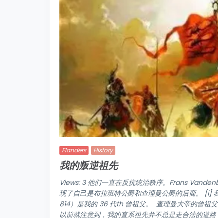
Flanders
History
我的叛逆祖先
Views: 3 他们一直在反抗统治秩序。Frans Vande
现了自己是布拉班特公爵和查理曼公爵的后裔。 [i] 我
814）是我的 36 代th 曾祖父。 查理曼大帝的曾
以前就注意到，我的直系祖先并不总是走合法的道路