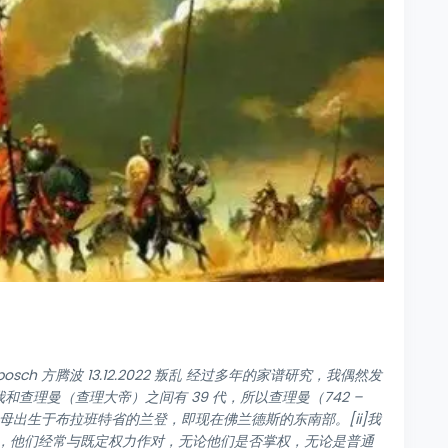
nbosch 方腾波 13.12.2022 叛乱 经过多年的家谱研究，我偶然发
和查理曼（查理大帝）之间有 39 代，所以查理曼（742 –
祖父母出生于布拉班特省的兰登，即现在佛兰德斯的东南部。[ii]我
，他们经常与既定权力作对，无论他们是否掌权，无论是普通