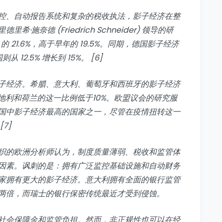
控、自动报告系统和复杂的税收执法，影子经济在整
奈德 (Friedrich Schneider) 领导的研
 的 21.6%，高于早年的 19.5%。同期，德国影子经济
则从 12.5% 增长到 15%。 [6]
子经济。希腊、意大利、葡萄牙和西班牙的影子经济
奥地利和荷兰的这一比例低于10%。欧盟议会的研究服
国中影子经济最高的国家之一，尽管在疫情扭转这一
7]
织的欧洲分析师认为，制度质量薄弱、税收和监管体
因素。讽刺的是：拥有广泛监控基础设施和自动财务
家拥有更大的影子经济。意大利拥有全面的银行监管
两倍，而瑞士的银行保密传统最近才受到侵蚀。
社会保障金和监管负担。然而，非正规性也可以在经