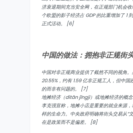
济衰退期间充当安全网，在正规部门机会收缩
个欧盟的影子经济占 GDP 的比重增加了 1
正式活动。 [6]
中国的做法：拥抱非正规街
中国对非正规商业提供了截然不同的视角。虽然影
20.55%，约有 1.59 亿非正规工人，
的而非有问题的。 [7]
地摊经济（dìtān jīngjì）或地摊经济
李克强宣称，地摊小店是重要的就业来源，
样的生命力。中央政府明确将街头交易从“
在是政策而不是偏差。 [8]