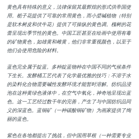
黄色具有特殊的意义，法律保留其最辉煌的形式供帝国使
用。栀子花提供了可靠的常用黄色，而小檗碱植物（特别
是软木树皮和伏牛花）提供了可操纵的黄色调。槐树的花
蕾呈现出季节性的黄色。中国工匠甚至在绘画中使用有毒
的矿物黄色，如雄黄和雌黄，他们非常重视颜色，以至于
他们会使用危险的材料。
蓝色完全属于靛蓝。多种靛蓝物种在中国不同的气候条件
下生长。发酵桶工艺代表了化学最优雅的技巧：不溶于水
的染料化合物需要碱性发酵环境才能暂时溶解。纺织品浸
泡在这种黄绿色液体中，在空气中氧化，神奇地呈现出蓝
色。这一工艺经过数千年的完善，产生了与中国纺织品同
义的深蓝色。蓝铜矿（一种碳酸铜矿物）为画家提供了绚
丽的蓝色。
紫色在各地都提出了挑战，但中国用草根（一种需要专业