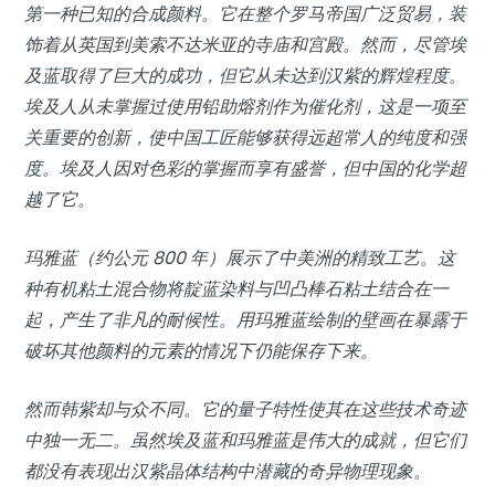
第一种已知的合成颜料。它在整个罗马帝国广泛贸易，装
饰着从英国到美索不达米亚的寺庙和宫殿。然而，尽管埃
及蓝取得了巨大的成功，但它从未达到汉紫的辉煌程度。
埃及人从未掌握过使用铅助熔剂作为催化剂，这是一项至
关重要的创新，使中国工匠能够获得远超常人的纯度和强
度。埃及人因对色彩的掌握而享有盛誉，但中国的化学超
越了它。
玛雅蓝（约公元 800 年）展示了中美洲的精致工艺。这
种有机粘土混合物将靛蓝染料与凹凸棒石粘土结合在一
起，产生了非凡的耐候性。用玛雅蓝绘制的壁画在暴露于
破坏其他颜料的元素的情况下仍能保存下来。
然而韩紫却与众不同。它的量子特性使其在这些技术奇迹
中独一无二。虽然埃及蓝和玛雅蓝是伟大的成就，但它们
都没有表现出汉紫晶体结构中潜藏的奇异物理现象。