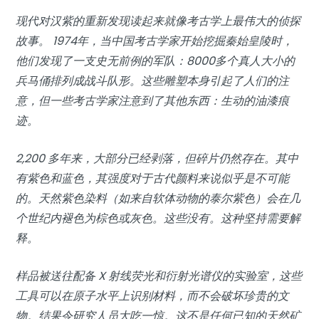
现代对汉紫的重新发现读起来就像考古学上最伟大的侦探
故事。 1974年，当中国考古学家开始挖掘秦始皇陵时，
他们发现了一支史无前例的军队：8000多个真人大小的
兵马俑排列成战斗队形。这些雕塑本身引起了人们的注
意，但一些考古学家注意到了其他东西：生动的油漆痕
迹。
2,200 多年来，大部分已经剥落，但碎片仍然存在。其中
有紫色和蓝色，其强度对于古代颜料来说似乎是不可能
的。天然紫色染料（如来自软体动物的泰尔紫色）会在几
个世纪内褪色为棕色或灰色。这些没有。这种坚持需要解
释。
样品被送往配备 X 射线荧光和衍射光谱仪的实验室，这些
工具可以在原子水平上识别材料，而不会破坏珍贵的文
物。结果令研究人员大吃一惊。这不是任何已知的天然矿