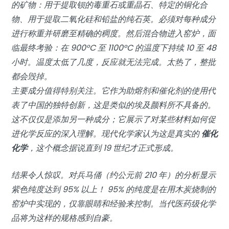
的矿物：用于提取钡的毒重石或重晶石、特定的铜化合
物、用于提取二氧化硅和铅盐的纯石英。必须对每种成分
进行称重并研磨至精确的稠度。然后混合物进入窑炉，面
临最终考验：在 900°C 至 1100°C 的温度下持续 10 至 48
小时。温度太低了几度，反应就无法完成。太热了，整批
都会毁掉。
主要成分值得特别关注。它作为助熔剂和催化剂的使用代
表了中国的独特创新，这是类似的埃及颜料所不具备的。
这不仅仅是添加另一种成分；它展示了对某些材料如何促
进化学反应的深入理解。现代化学家认为这是真实的
催化
化学
，这个概念据说直到 19 世纪才正式形成。
结果令人惊叹。对兵马俑（约公元前 210 年）的分析显示
紫色纯度达到 95% 以上！ 95% 的纯度是在用木炭烧制的
窑炉中实现的，仅靠眼睛和经验来控制。当代医药级化学
品将为这样的规格感到自豪。