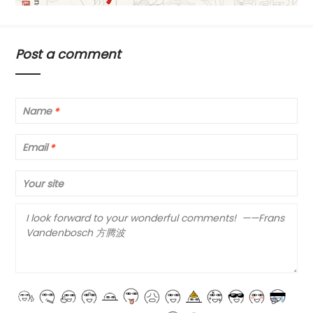
Post a comment
Name
*
Email
*
Your site