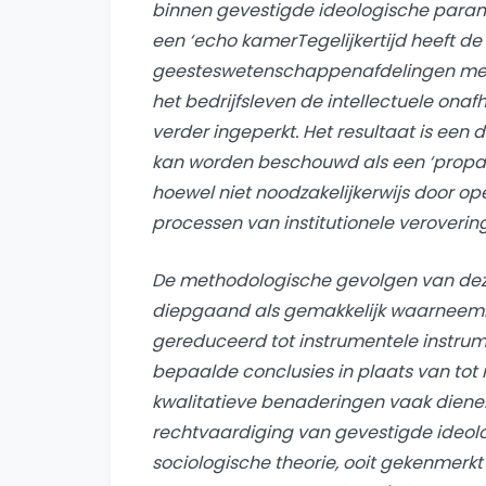
binnen gevestigde ideologische parame
een ‘
echo kamer
Tegelijkertijd heeft d
geesteswetenschappenafdelingen met 
het bedrijfsleven de intellectuele ona
verder ingeperkt. Het resultaat is een d
kan worden beschouwd als een ‘propa
hoewel niet noodzakelijkerwijs door op
processen van institutionele verovering
De methodologische gevolgen van dez
diepgaand als gemakkelijk waarneemb
gereduceerd tot instrumentele instrum
bepaalde conclusies in plaats van tot 
kwalitatieve benaderingen vaak diene
rechtvaardiging van gevestigde ideolog
sociologische theorie, ooit gekenmerkt