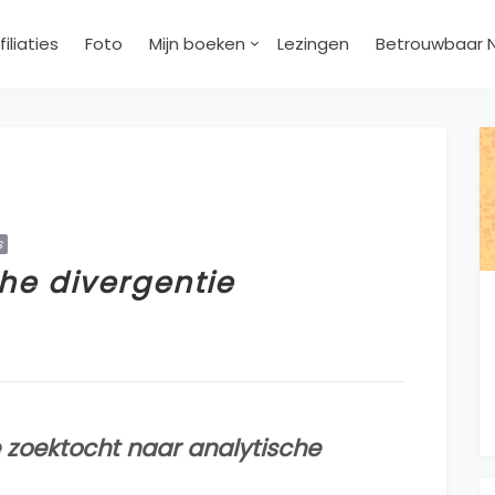
filiaties
Foto
Mijn boeken
Lezingen
Betrouwbaar 
s
he divergentie
e zoektocht naar analytische