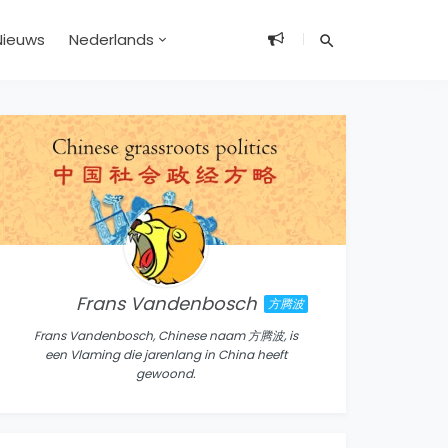
Nieuws
Nederlands
Frans Vandenbosch
方腾波
Frans Vandenbosch, Chinese naam 方腾波, is
een Vlaming die jarenlang in China heeft
gewoond.