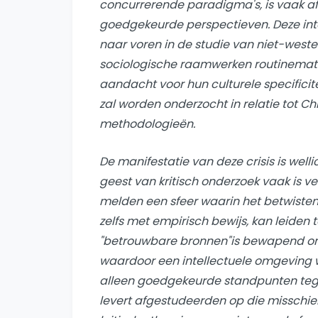
concurrerende paradigma's, is vaak af
goedgekeurde perspectieven. Deze inte
naar voren in de studie van niet-west
sociologische raamwerken routinemat
aandacht voor hun culturele specificit
zal worden onderzocht in relatie tot C
methodologieën.
De manifestatie van deze crisis is well
geest van kritisch onderzoek vaak is v
melden een sfeer waarin het betwiste
zelfs met empirisch bewijs, kan leiden
"
betrouwbare bronnen
"is bewapend om
waardoor een intellectuele omgeving 
alleen goedgekeurde standpunten te
levert afgestudeerden op die misschie