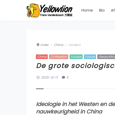
Home
Bio
Af
index
›
China
›
content
China
Civilisation
Europe
Future
Geopolitic
De grote sociologisc
2025-12-17
0
Ideologie in het Westen en d
nauwkeurigheid in China