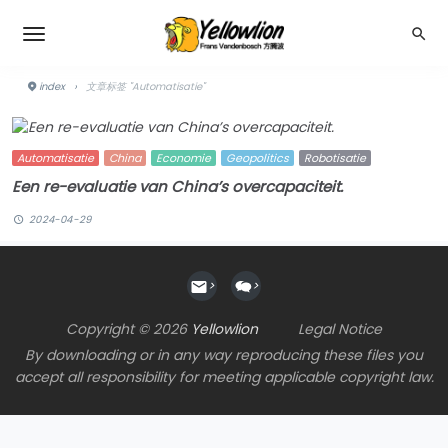
index
›
文章标签 "Automatisatie"
Automatisatie
China
Economie
Geopolitics
Robotisatie
Een re-evaluatie van China’s overcapaciteit.
2024-04-29
>
>
Copyright © 2026
Yellowlion
Legal Notice
By downloading or in any way reproducing these files you
accept all responsibility for meeting applicable copyright law.