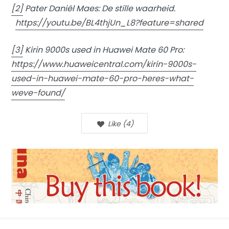
[2]
Pater Daniël Maes: De stille waarheid.
https://youtu.be/BL4thjUn_L8?feature=shared
[3]
Kirin 9000s used in Huawei Mate 60 Pro:
https://www.huaweicentral.com/kirin-9000s-
used-in-huawei-mate-60-pro-heres-what-
weve-found/
Like
(
4
)