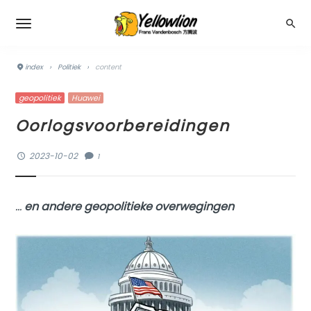
index
›
Politiek
›
content
geopolitiek
Huawei
Oorlogsvoorbereidingen
2023-10-02
1
…
en andere geopolitieke overwegingen