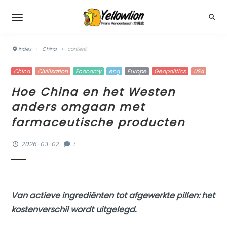
index
›
China
›
content
China
Civilisation
Economy
eng
Europe
Geopolitics
USA
Hoe China en het Westen
anders omgaan met
farmaceutische producten
2026-03-02
1
Van actieve ingrediënten tot afgewerkte pillen: het
kostenverschil wordt uitgelegd.