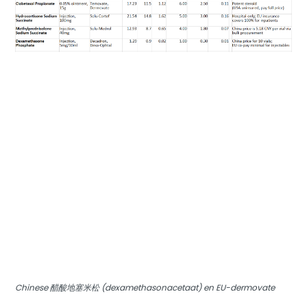
Chinese 醋酸地塞米松 (dexamethasonacetaat) en EU-dermovate