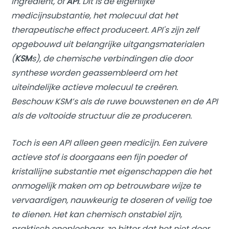
ingrediënt, of
API
. Dit is de eigenlijke
medicijnsubstantie, het molecuul dat het
therapeutische effect produceert. API's zijn zelf
opgebouwd uit belangrijke uitgangsmaterialen
(
KSM
s), de chemische verbindingen die door
synthese worden geassembleerd om het
uiteindelijke actieve molecuul te creëren.
Beschouw KSM’s als de ruwe bouwstenen en de API
als de voltooide structuur die ze produceren.
Toch is een API alleen geen medicijn. Een zuivere
actieve stof is doorgaans een fijn poeder of
kristallijne substantie met eigenschappen die het
onmogelijk maken om op betrouwbare wijze te
vervaardigen, nauwkeurig te doseren of veilig toe
te dienen. Het kan chemisch onstabiel zijn,
praktisch onoplosbaar, zo bitter dat het niet door