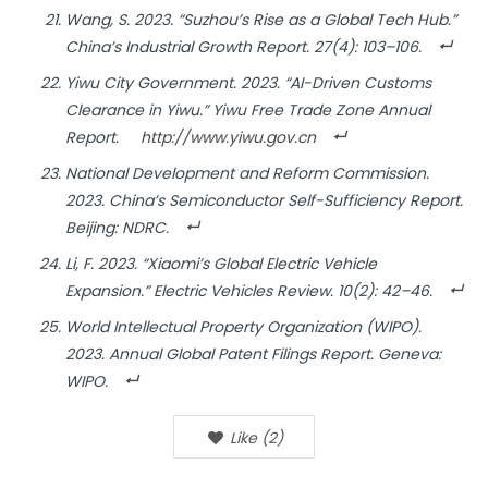
Wang, S. 2023. “Suzhou’s Rise as a Global Tech Hub.”
China’s Industrial Growth Report
. 27(4): 103–106.
Yiwu City Government. 2023. “AI-Driven Customs
Clearance in Yiwu.”
Yiwu Free Trade Zone Annual
Report
.
http://www.yiwu.gov.cn
National Development and Reform Commission.
2023.
China’s Semiconductor Self-Sufficiency Report
.
Beijing: NDRC.
Li, F. 2023. “Xiaomi’s Global Electric Vehicle
Expansion.”
Electric Vehicles Review
. 10(2): 42–46.
World Intellectual Property Organization (WIPO).
2023.
Annual Global Patent Filings Report
. Geneva:
WIPO.
Like
(
2
)