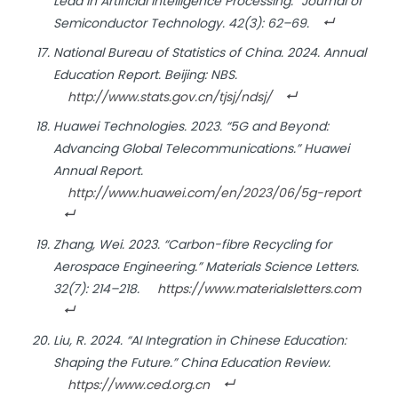
Lead in Artificial Intelligence Processing.”
Journal of
Semiconductor Technology
. 42(3): 62–69.
National Bureau of Statistics of China. 2024.
Annual
Education Report
. Beijing: NBS.
http://www.stats.gov.cn/tjsj/ndsj/
Huawei Technologies. 2023. “5G and Beyond:
Advancing Global Telecommunications.”
Huawei
Annual Report
.
http://www.huawei.com/en/2023/06/5g-report
Zhang, Wei. 2023. “Carbon-fibre Recycling for
Aerospace Engineering.”
Materials Science Letters
.
32(7): 214–218.
https://www.materialsletters.com
Liu, R. 2024. “AI Integration in Chinese Education:
Shaping the Future.”
China Education Review
.
https://www.ced.org.cn