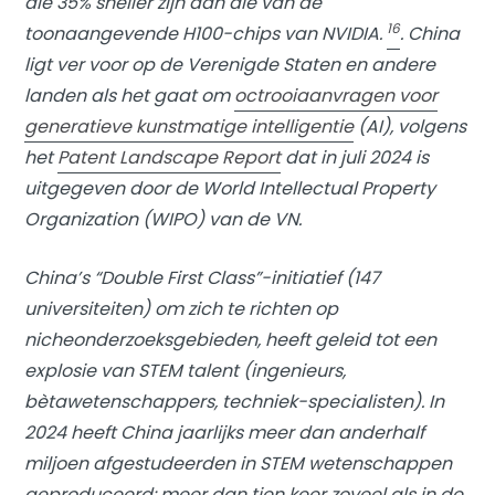
die 35% sneller zijn dan die van de
16
toonaangevende H100-chips van NVIDIA.
. China
ligt ver voor op de Verenigde Staten en andere
landen als het gaat om
octrooiaanvragen voor
generatieve kunstmatige intelligentie
(AI), volgens
het
Patent Landscape Report
dat in juli 2024 is
uitgegeven door de World Intellectual Property
Organization (WIPO) van de VN.
China’s “Double First Class”-initiatief (147
universiteiten) om zich te richten op
nicheonderzoeksgebieden, heeft geleid tot een
explosie van STEM talent (ingenieurs,
bètawetenschappers, techniek-specialisten). In
2024 heeft China jaarlijks meer dan anderhalf
miljoen afgestudeerden in STEM wetenschappen
geproduceerd: meer dan tien keer zoveel als in de