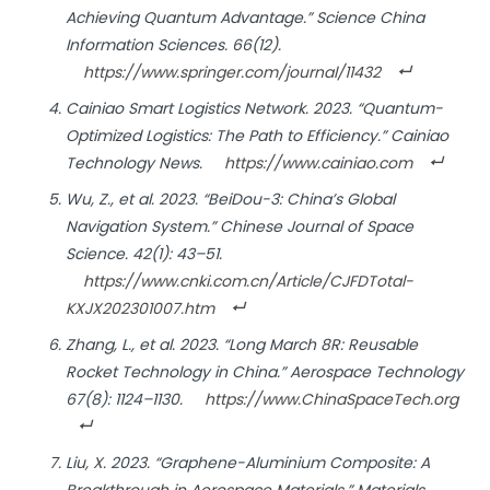
Achieving Quantum Advantage.”
Science China
Information Sciences
. 66(12).
https://www.springer.com/journal/11432
Cainiao Smart Logistics Network. 2023. “Quantum-
Optimized Logistics: The Path to Efficiency.”
Cainiao
Technology News
.
https://www.cainiao.com
Wu, Z., et al. 2023. “BeiDou-3: China’s Global
Navigation System.”
Chinese Journal of Space
Science
. 42(1): 43–51.
https://www.cnki.com.cn/Article/CJFDTotal-
KXJX202301007.htm
Zhang, L., et al. 2023. “Long March 8R: Reusable
Rocket Technology in China.”
Aerospace Technology
67(8): 1124–1130.
https://www.ChinaSpaceTech.org
Liu, X. 2023. “Graphene-Aluminium Composite: A
Breakthrough in Aerospace Materials.”
Materials