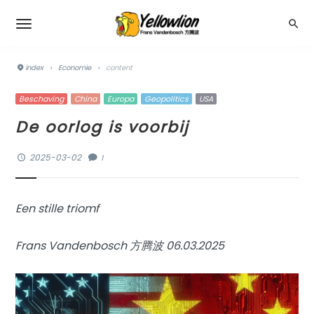
index
›
Economie
›
content
Beschaving
China
Europa
Geopolitics
USA
De oorlog is voorbij
2025-03-02
1
Een stille triomf
Frans Vandenbosch 方腾波 06.03.2025