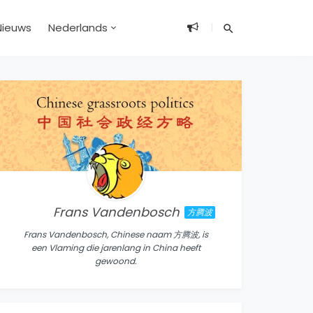
Nieuws
Nederlands
Frans Vandenbosch
方腾波
Frans Vandenbosch, Chinese naam 方腾波, is
een Vlaming die jarenlang in China heeft
gewoond.