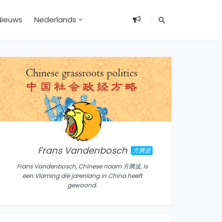
Nieuws
Nederlands
Frans Vandenbosch
方腾波
Frans Vandenbosch, Chinese naam 方腾波, is
een Vlaming die jarenlang in China heeft
gewoond.