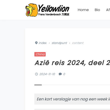
Home
Bio
Af
index
›
standpunt
›
content
China
Azië reis 2024, deel 2
2024-11-10
0
Een kort verslagje van nog een week i