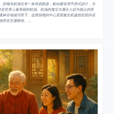
。苏梅岛机场仅有一条简易跑道，航站楼采用平房式设计，与
无疑是世界上最美丽的机场。机场的瑰宝当属令人叹为观止的雨
森林谷地倾泻而下。这座惊艳的中心景观被生机盎然的室内花
非交通枢纽。 ...