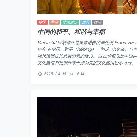
中国
和平
地缘政治
政府
政治
中国的和平、和谐与幸福
Views: 32 民族特性是集体进步的催化剂 Frans Va
简介 在中国，和平（hépíng）、和谐（héxié）
现代治理框架焕发出新的活力。 这些价值观是中国共
文化自信和抵御外来干涉为先的文化国策密不可分。 ..
2025-04-15
1,634