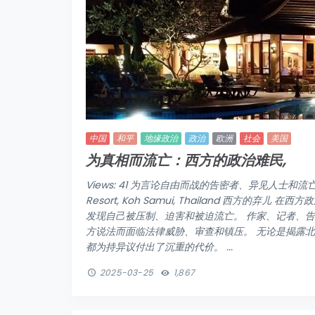
中国
和平
地缘政治
政治
欧洲
社会
美国
为真相而流亡：西方的政治难民,
Views: 41 为言论自由而战的告密者、异见人士和流亡者 Fra
Resort, Koh Samui, Thailand 西方
发现自己被压制、迫害和被迫流亡。 作家、记者、
方说法而面临法律威胁、审查和镇压。 无论是揭露北
都为持异议付出了沉重的代价。 ...
2025-03-25
1,867