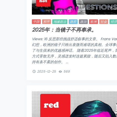
中国
和平
地缘政治
政府
政治
欧洲
社会
经济
2025年：当镜子不再奉承。
Views: 16 反思那些挑战舒适叙事的文章。 Frans Va
幻想，欧洲的镜子只映出衰微而难堪的真相。全球事
了与生俱来的优越感神话。 随着2025年临近尾声，
方式零散无序，灵感迸发时连篇累牍，随后又陷入数周
持有条不紊的创作。 ...
2025-12-25
569