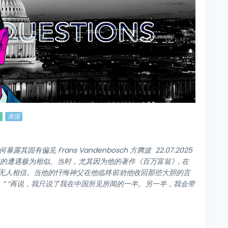
美国
其固有偏见 Frans Vandenbosch 方腾波 22.07.2025
前的遭遇极为相似。当时，尤其因为他的著作《百万富翁》, 在
无人相信。当他的忏悔神父在他临终前劝他收回那些大胆的言
。” “再说，我只说了我在中国所见所闻的一半。另一半，我会带