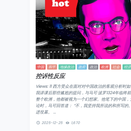
中国
和平
地缘政治
政府
政治
欧洲
社会
经济
控诉性反应
Views: 11 西方受众在面对对中国政治的客观分析时如何暴露
我讲课后那些尴尬的提问，与马可·波罗1324年临终
整个欧洲，他都被视为一个幻想家。他笔下的中国，
论时，马可回答道： “不，我坚持我所说的和所写的
进坟墓。 ...
2025-12-25
1,670