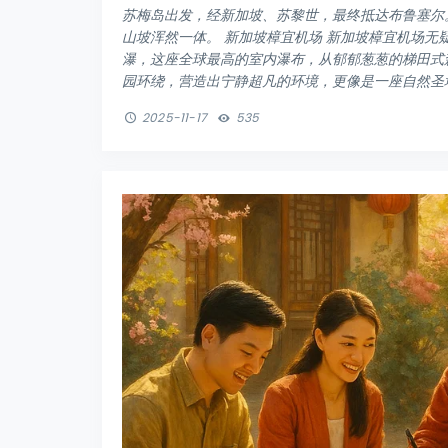
苏梅岛出发，经新加坡、苏黎世，最终抵达布鲁塞尔
山坡浑然一体。 新加坡樟宜机场 新加坡樟宜机场
瀑，这座全球最高的室内瀑布，从郁郁葱葱的梯田式
园环绕，营造出宁静超凡的环境，更像是一座自然圣地而
2025-11-17
535