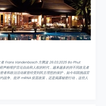
ns Vandenbosch 方腾波 26.03.2025 Bo Phut
的弃儿 在西方政府声称维护言论自由和人权的时代，越来越多的持不同政见者
告密者和政治活动家曾经受到民主理想的保护，如今却因挑战官
约战争、批评 mRNA 疫苗政策，还是揭露秘密行动，这些人