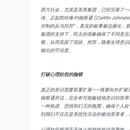
西方社会，尤其是英美集团，已经完善了一
传。正如凯特琳·约翰斯通 (Caitlin Joh
控制的反乌托邦”，真实的叙事被边缘化，群
集团的支持下，民主的假象确保了不同意见
顺，从而巩固了现状。然而，随着全球意识
输出的可信度。
打破心理奴役的枷锁
真正的意识需要双重扩展——既要向外扩展
翰斯通所说，完全有可能敏锐地意识到世界
一种焦虑、恐惧和幻灭的氛围，确保个人处
到我们不仅仅是系统性压迫的被动受害者，
心理奴役根源于无休止的操纵性信息轰炸，