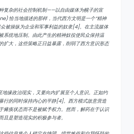
种复杂的社会控制机制——以自由媒体为幌子的宣
nstone) 恰当地描述的那样，当代西方文明是一个“精神
众被操纵为企业和军事利益的奴隶[4]。在主流媒体
被系统地压制。由此产生的精神奴役使民众保持温
的扩大，这些策略正日益暴露，削弱了西方意识形态
至地缘政治现实，又要向内扩展至个人意识。正如约
暴行的同时保持内心的平静[4]。西方模式故意营造
于瘫痪状态而不是被赋予权力。然而，解药在于认识
而且是塑造现实的积极参与者。
这些信息将个人锁定在绝望、愤世嫉俗和自我怀疑的