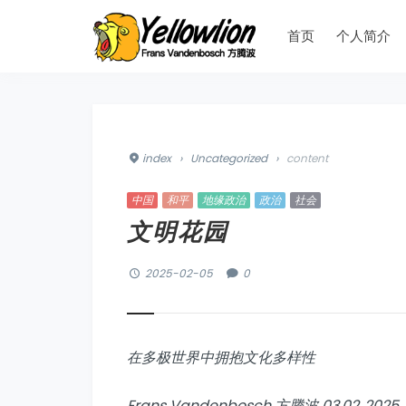
首页
个人简介
index
›
Uncategorized
›
content
中国
和平
地缘政治
政治
社会
文明花园
2025-02-05
0
在多极世界中拥抱文化多样性
Frans Vandenbosch 方腾波 03.02..2025