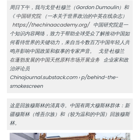
周日下午，我与戈登·杜穆兰（Gordon Dumoulin）和
《
中国研究院
（一本关于世界政治的中英在线杂志）
https://thechinaacademy.org/
中国研究院是一
个知识内容网络，致力于帮助全球受众了解推动中国如
何看待世界的关键动力，来自当今数百万中国年轻人共
鸣并影响中国政策和叙事的专家声音。 戈登·杜穆兰
在蓬勃发展的中国天然原料市场开展业务
企业家和政
治评论员
Chinajournal.substack.com › p/behind-the-
smokescreen
这是回族穆斯林的清真寺。中国有两大穆斯林群体：新
疆穆斯林（维吾尔族）和（较为温和的中国）回族穆斯
林。