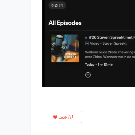
Like
(
1
)