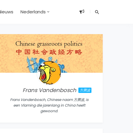
Nieuws
Nederlands
Frans Vandenbosch
方腾波
Frans Vandenbosch, Chinese naam 方腾波, is
een Vlaming die jarenlang in China heeft
gewoond.