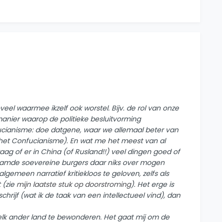
oveel waarmee ikzelf ook worstel. Bijv. de rol van onze
manier waarop de politieke besluitvorming
fucianisme: doe datgene, waar we allemaal beter van
het Confucianisme). En wat me het meest van al
raag of er in China (of Rusland!!) veel dingen goed of
naamde soevereine burgers daar niks over mogen
gemeen narratief kritiekloos te geloven, zelfs als
t (zie
mijn laatste stuk op doorstroming
). Het erge is
schrijf (wat ik de taak van een intellectueel vind), dan
elk ander land te bewonderen. Het gaat mij om de