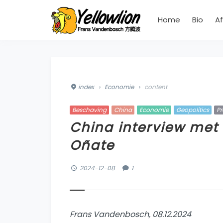
Home
Bio
Af
index
›
Economie
›
content
Beschaving
China
Economie
Geopolitics
P
China interview met
Oñate
2024-12-08
1
Frans Vandenbosch, 08.12.2024